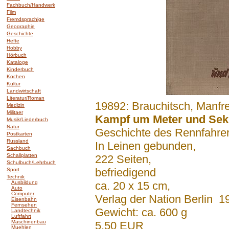
Fachbuch/Handwerk
Film
Fremdsprachige
Geographie
Geschichte
Hefte
Hobby
Hörbuch
Kataloge
Kinderbuch
Kochen
Kultur
Landwirtschaft
Literatur/Roman
.......
19892: Brauchitsch, Manfr
Medizin
Militaer
Kampf um Meter und Se
Musik/Liederbuch
Natur
Geschichte des Rennfahrer
Postkarten
Russland
In Leinen gebunden,
Sachbuch
Schallplatten
222 Seiten,
Schulbuch/Lehrbuch
befriedigend
Sport
Technik
Ausbildung
ca. 20 x 15 cm,
Auto
Computer
Verlag der Nation Berlin 1
Eisenbahn
Fernsehen
Gewicht: ca. 600 g
Landtechnik
Luftfahrt
Maschinenbau
5,50 EUR
Muehlen