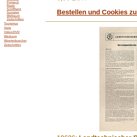
Polytech
Radio
Schifffahrt
Bestellen und Cookies z
Sonstige
Weltraum
Zeitschriften
Tourismus
Varia
Video/DVD
Werbung
Woerterbuecher
Zeitschriften
.......