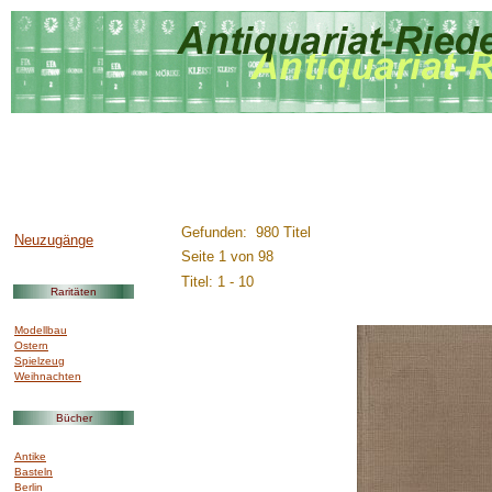
..............:::::::::.........
Gefunden: 980 Titel
Neuzugänge
Seite 1 von 98
Titel: 1 - 10
Raritäten
Modellbau
Ostern
Spielzeug
Weihnachten
Bücher
Antike
Basteln
Berlin