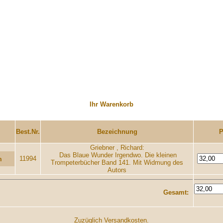
Ihr Warenkorb
....
..............
Best.Nr.
Bezeichnung
P
Griebner , Richard:
Das Blaue Wunder Irgendwo. Die kleinen
11994
Trompeterbücher Band 141. Mit Widmung des
Autors
I
Gesamt:
Zuzüglich Versandkosten.