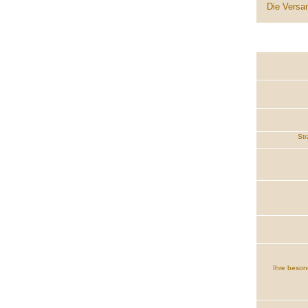
Die Versan
Str
Ihre beson