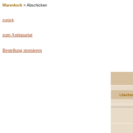
Warenkorb
> Abschicken
zurück
zum Antiquariat
Bestellung stornieren
...............