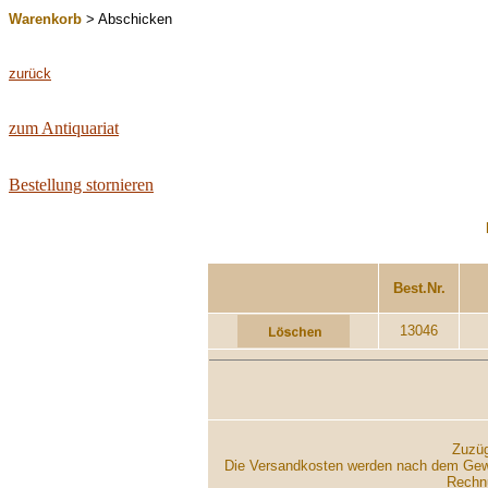
Warenkorb
> Abschicken
zurück
zum Antiquariat
Bestellung stornieren
...................
Best.Nr.
13046
Zuzüg
Die Versandkosten werden nach dem Gewich
Rechnu