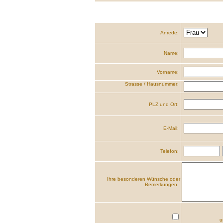
Anrede:
Name:
Vorname:
Strasse / Hausnummer:
PLZ und Ort:
E-Mail:
Telefon:
Ihre besonderen Wünsche oder
Bemerkungen:
u