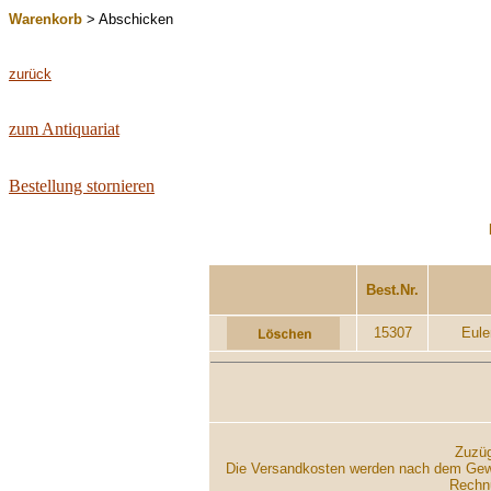
Warenkorb
> Abschicken
zurück
zum Antiquariat
Bestellung stornieren
...................
Best.Nr.
15307
Eulen
Zuzüg
Die Versandkosten werden nach dem Gewich
Rechnu