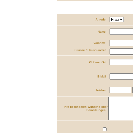
Anrede:
Name:
Vorname:
Strasse / Hausnummer:
PLZ und Ort:
E-Mail:
Telefon:
Ihre besonderen Wünsche oder
Bemerkungen:
u