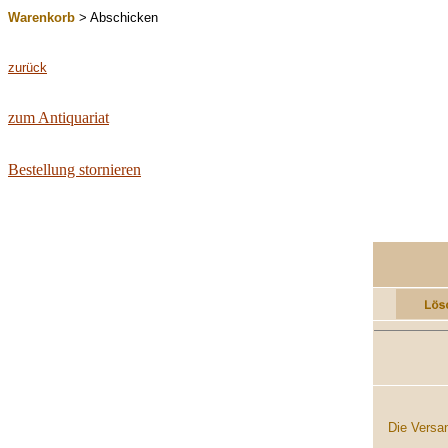
Warenkorb
> Abschicken
zurück
zum Antiquariat
Bestellung stornieren
.........
Die Versan