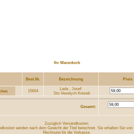
Ihr Warenkorb
..........
.....................
Best.Nr.
Bezeichnung
Preis
Lada , Josef:
15664
Sto Veselych Kreseb
I
Gesamt:
Zuzüglich Versandkosten.
dkosten werden nach dem Gewicht der Titel berechnet. Sie erhalten Sie von 
Rechnung für die Vorkasse.