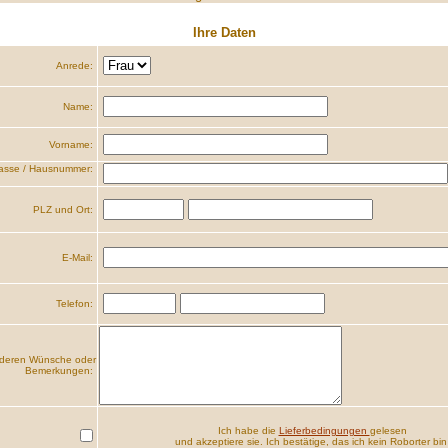
Ihre Daten
Anrede:
Name:
Vorname:
asse / Hausnummer:
PLZ und Ort:
E-Mail:
Telefon:
deren Wünsche oder
Bemerkungen:
Ich habe die
Lieferbedingungen
gelesen
und akzeptiere sie. Ich bestätige, das ich kein Roborter bin