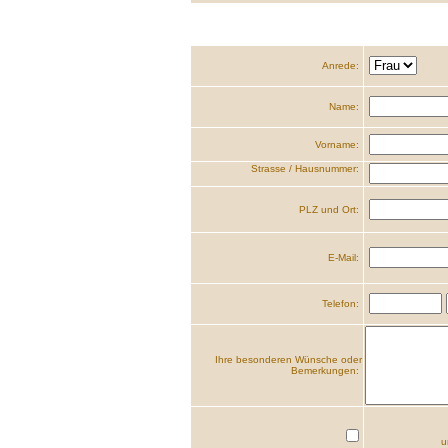
Anrede:
Name:
Vorname:
Strasse / Hausnummer:
PLZ und Ort:
E-Mail:
Telefon:
Ihre besonderen Wünsche oder
Bemerkungen:
u