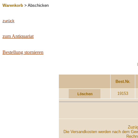
Warenkorb
> Abschicken
zurück
zum Antiquariat
Bestellung stornieren
...................
Best.Nr.
19153
Zuzüg
Die Versandkosten werden nach dem Gewich
Rechnu