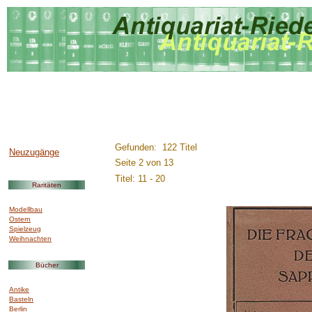
..............:::::::::.........
Gefunden: 122 Titel
Neuzugänge
Seite 2 von 13
Titel: 11 - 20
Raritäten
Modellbau
Ostern
Spielzeug
Weihnachten
Bücher
Antike
Basteln
Berlin