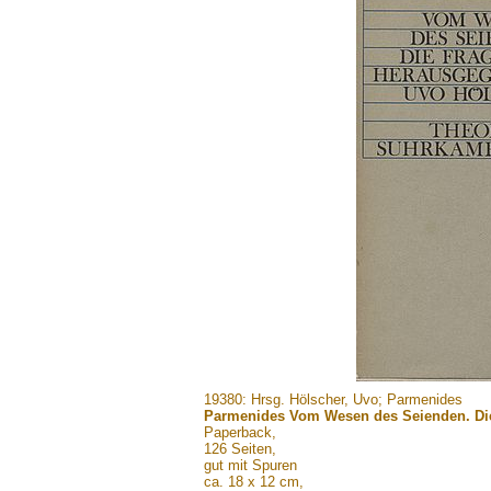
.......
19380: Hrsg. Hölscher, Uvo; Parmenides
Parmenides Vom Wesen des Seienden. Die
Paperback,
126 Seiten,
gut mit Spuren
ca. 18 x 12 cm,