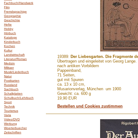
Fachbuch/Handwerk
Film
Fremdsprachige
Geographie
Geschichte
Hefte
Hobby
Hörbuch
Kataloge
Kinderbuch
Kochen
Kultur
Landwirtschaft
.......
19389:
Der Liebesgarten. Die Fragmente 
Literatur/Roman
Übertragen und eingeleitet von Georg Lange. M
Medizin
nach antiken Vorbildern
Militaer
Pappeinband,
Musik/Liederbuch
71 Seiten,
Natur
gut mit Spuren
Postkarten
ca. 13 x 10 cm,
Russland
Musarionverlag, München um 1900
Sachbuch
Gewicht: ca. 600 g
Schallplatten
19,90 EUR
Schulbuch/Lehrbuch
Sport
Bestellen und Cookies zustimmen
Technik
Tourismus
Varia
Video/DVD
Werbung
Woerterbuecher
Zeitschriften