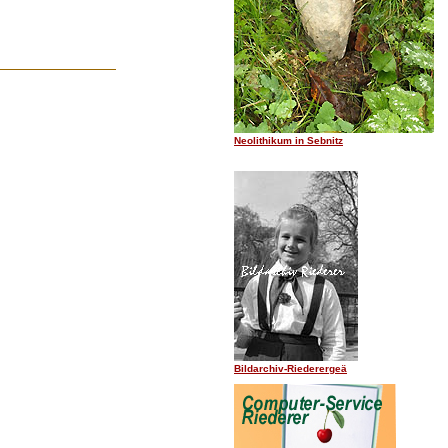
Neolithikum in Sebnitz
Bildarchiv-Riederergeä