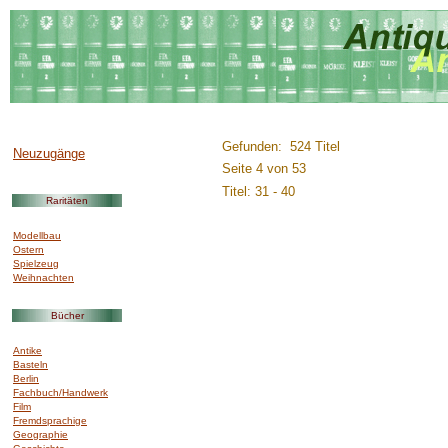
..............:::::::::.........
Gefunden: 524 Titel
Neuzugänge
Seite 4 von 53
Titel: 31 - 40
Raritäten
Modellbau
Ostern
Spielzeug
Weihnachten
Bücher
Antike
Basteln
Berlin
Fachbuch/Handwerk
Film
Fremdsprachige
Geographie