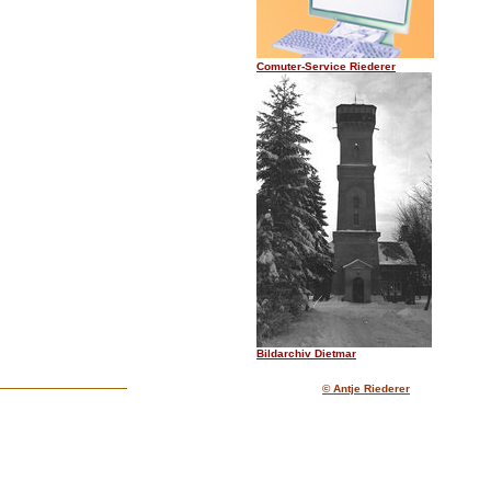
Comuter-Service Riederer
.......
Bildarchiv Dietmar
© Antje Riederer