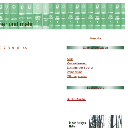
Kontakt
I
6
7
8
9
10
>>
Zu unserem Laden
I>/font>
AGB
Versandkosten
Zustand der Bücher
Verpackung
Öffnungszeiten
I
Büchersuche
I>/font>
Bücher-Suche
I
I