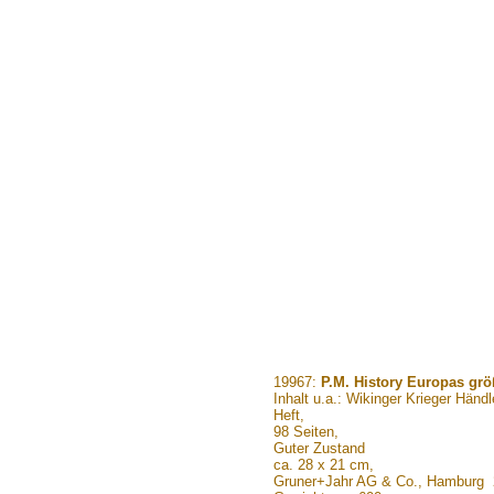
.......
19967:
P.M. History Europas grö
Inhalt u.a.: Wikinger Krieger Händ
Heft,
98 Seiten,
Guter Zustand
ca. 28 x 21 cm,
Gruner+Jahr AG & Co., Hamburg