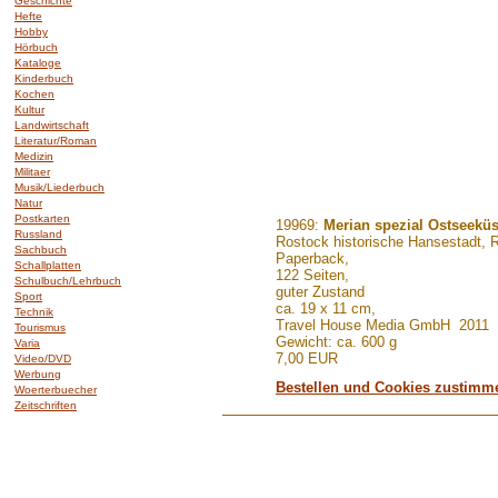
Geschichte
Hefte
Hobby
Hörbuch
Kataloge
Kinderbuch
Kochen
Kultur
Landwirtschaft
Literatur/Roman
Medizin
Militaer
Musik/Liederbuch
Natur
Postkarten
.......
19969:
Merian spezial Ostseek
Russland
Rostock historische Hansestadt, 
Sachbuch
Paperback,
Schallplatten
122 Seiten,
Schulbuch/Lehrbuch
guter Zustand
Sport
ca. 19 x 11 cm,
Technik
Travel House Media GmbH 2011
Tourismus
Gewicht: ca. 600 g
Varia
7,00 EUR
Video/DVD
Werbung
Bestellen und Cookies zustimm
Woerterbuecher
Zeitschriften