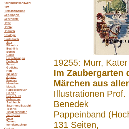
Fachbuch/Handwerk
Film
Fremdsprachige
Geographie
Geschichte
Hefte
Hobby
Hörbuch
Kataloge
Kinderbuch
Atze
Bilderbuch
Buchfink
Bummi
Comic
Erzaehlungen
.......
19255: Murr, Kater
Faltbuch
Froesi
Gedichte
Im Zaubergarten 
Heft
Indianer
Jugend
Märchen aus allen
Knabes
Maerchen
Mosaik
Pappbilderbuch
Illustrationen Prof. 
Pionier
Reihe ABC
Robinsons
Benedek
Sachbuch
SpannendErzaehlt
Technik
Pappeinband (Hoc
Tiergeschichten
Trompeter
Varia
Zeitung
131 Seiten,
fremdsprachige
Kochen