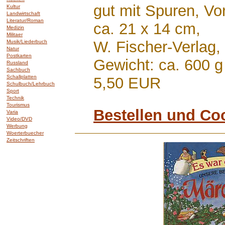
gut mit Spuren, Vor
Kultur
Landwirtschaft
Literatur/Roman
ca. 21 x 14 cm,
Medizin
Militaer
W. Fischer-Verlag
Musik/Liederbuch
Natur
Postkarten
Gewicht: ca. 600 g
Russland
Sachbuch
Schallplatten
5,50 EUR
Schulbuch/Lehrbuch
Sport
Technik
Tourismus
Bestellen und Co
Varia
Video/DVD
Werbung
Woerterbuecher
Zeitschriften