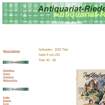
..............:::::::::.........
Gefunden: 2203 Titel
Neuzugänge
Seite 9 von 221
Titel: 81 - 90
Raritäten
Modellbau
Ostern
Spielzeug
Weihnachten
Bücher
Antike
Basteln
Berlin