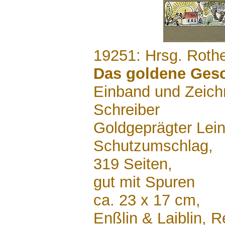
.......
19251: Hrsg. Roth
Das goldene Ges
Einband und Zeich
Schreiber
Goldgeprägter Lei
Schutzumschlag,
319 Seiten,
gut mit Spuren
ca. 23 x 17 cm,
Enßlin & Laiblin, 