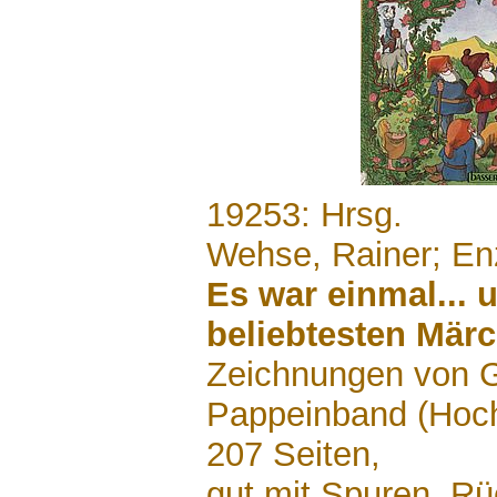
.......
19253: Hrsg.
Wehse, Rainer; En
Es war einmal... 
beliebtesten Mär
Zeichnungen von G.
Pappeinband (Hoc
207 Seiten,
gut mit Spuren, R