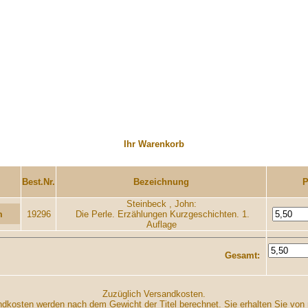
Ihr Warenkorb
....
..............
Best.Nr.
Bezeichnung
P
Steinbeck , John:
19296
Die Perle. Erzählungen Kurzgeschichten. 1.
Auflage
I
Gesamt:
Zuzüglich Versandkosten.
dkosten werden nach dem Gewicht der Titel berechnet. Sie erhalten Sie von 