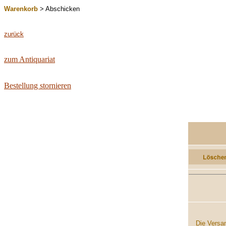
Warenkorb
> Abschicken
zurück
zum Antiquariat
Bestellung stornieren
...............
Die Versan