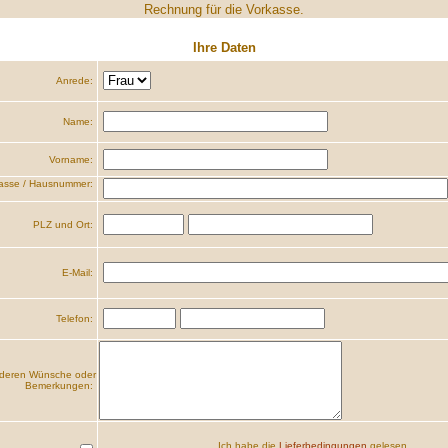
Rechnung für die Vorkasse.
Ihre Daten
Anrede:
Name:
Vorname:
asse / Hausnummer:
PLZ und Ort:
E-Mail:
Telefon:
deren Wünsche oder
Bemerkungen:
Ich habe die
Lieferbedingungen
gelesen