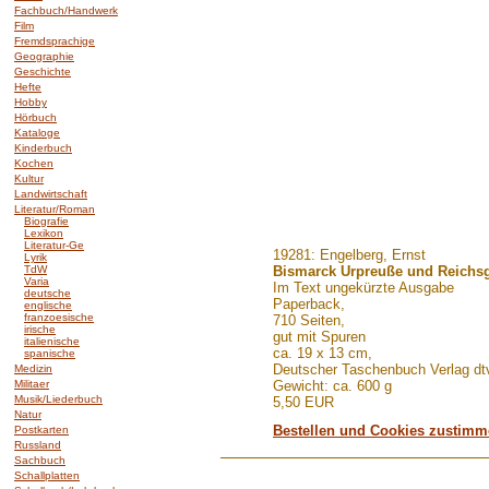
Fachbuch/Handwerk
Film
Fremdsprachige
Geographie
Geschichte
Hefte
Hobby
Hörbuch
Kataloge
Kinderbuch
Kochen
Kultur
Landwirtschaft
Literatur/Roman
Biografie
Lexikon
Literatur-Ge
.......
19281: Engelberg, Ernst
Lyrik
TdW
Bismarck Urpreuße und Reichs
Varia
Im Text ungekürzte Ausgabe
deutsche
Paperback,
englische
franzoesische
710 Seiten,
irische
gut mit Spuren
italienische
ca. 19 x 13 cm,
spanische
Deutscher Taschenbuch Verlag d
Medizin
Militaer
Gewicht: ca. 600 g
Musik/Liederbuch
5,50 EUR
Natur
Bestellen und Cookies zustim
Postkarten
Russland
Sachbuch
Schallplatten