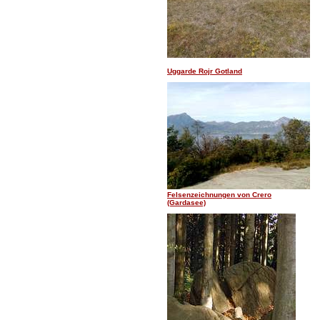
Uggarde Rojr Gotland
Felsenzeichnungen von Crero
(Gardasee)
.......