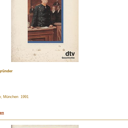
gründer
tv, München 1991
men