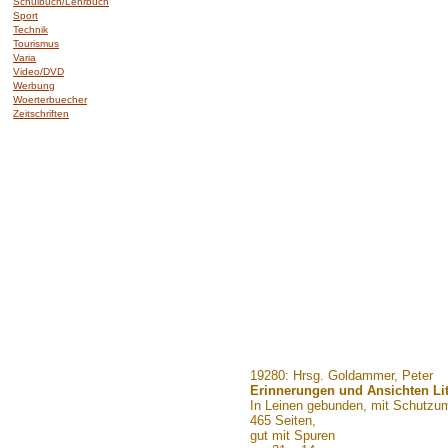
Schulbuch/Lehrbuch
Sport
Technik
Tourismus
Varia
Video/DVD
Werbung
Woerterbuecher
Zeitschriften
.......
19280: Hrsg. Goldammer, Peter
Erinnerungen und Ansichten Lit
In Leinen gebunden, mit Schutzu
465 Seiten,
gut mit Spuren