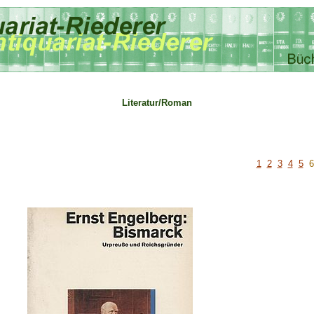
Literatur/Roman
1
2
3
4
5