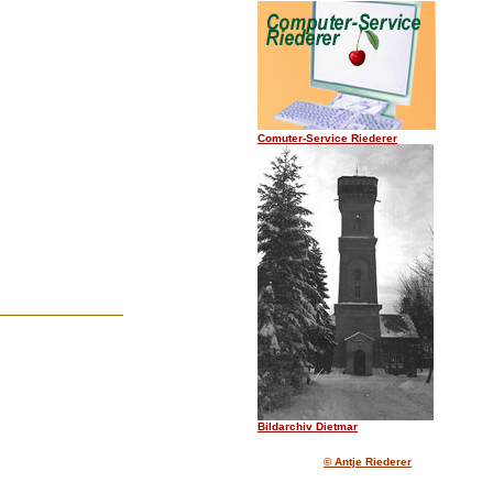
.......
Comuter-Service Riederer
Bildarchiv Dietmar
© Antje Riederer