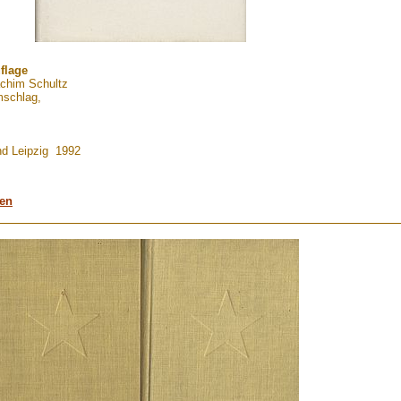
uflage
chim Schultz
mschlag,
nd Leipzig 1992
men