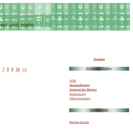
Kontakt
I
6
7
8
9
10
>>
Zu unserem Laden
I>/font>
AGB
Versandkosten
Zustand der Bücher
Verpackung
Öffnungszeiten
I
Büchersuche
I>/font>
Bücher-Suche
I