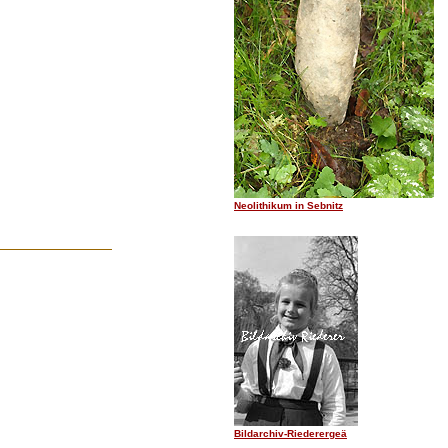
.......
Neolithikum in Sebnitz
Bildarchiv-Riederergeä