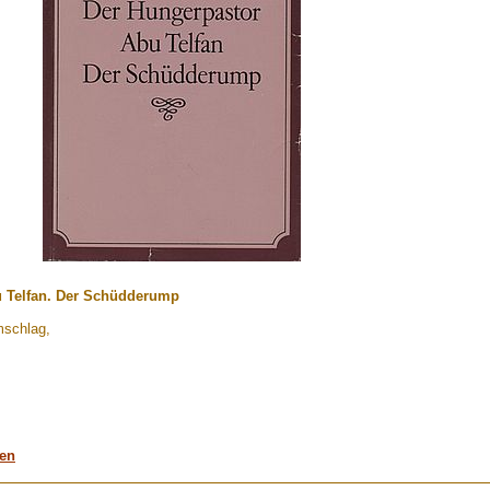
u Telfan. Der Schüdderump
mschlag,
men