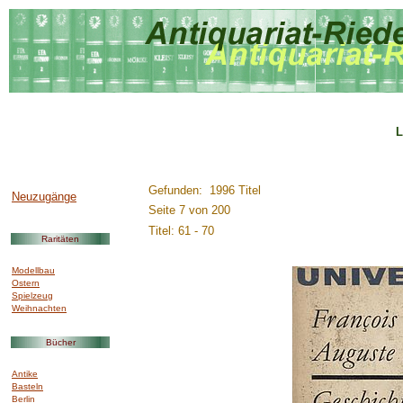
L
..............:::::::::.........
Gefunden: 1996 Titel
Neuzugänge
Seite 7 von 200
Titel: 61 - 70
Raritäten
Modellbau
Ostern
Spielzeug
Weihnachten
Bücher
Antike
Basteln
Berlin