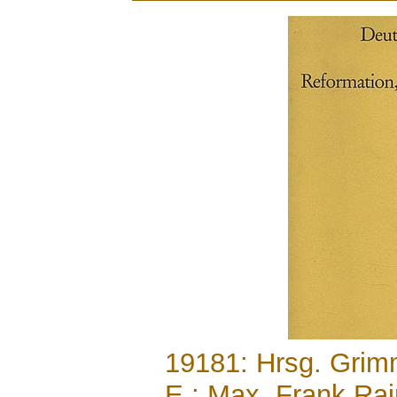
.......
19181: Hrsg. Grim
E.; Max, Frank Rai