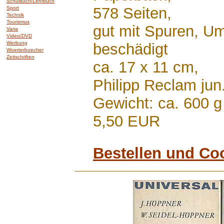
Schulbuch/Lehrbuch
578 Seiten,
Sport
Technik
Tourismus
gut mit Spuren, U
Varia
Video/DVD
Werbung
beschädigt
Woerterbuecher
Zeitschriften
ca. 17 x 11 cm,
Philipp Reclam jun
Gewicht: ca. 600 g
5,50 EUR
Bestellen und Co