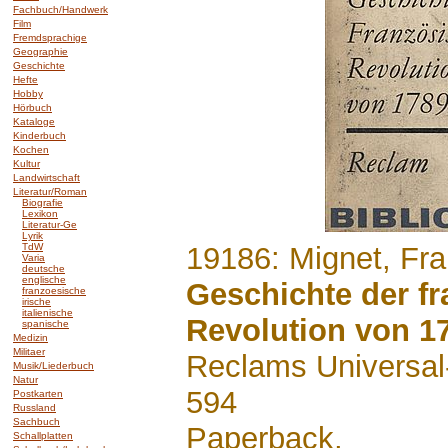
Fachbuch/Handwerk
Film
Fremdsprachige
Geographie
Geschichte
Hefte
Hobby
Hörbuch
Kataloge
Kinderbuch
Kochen
Kultur
Landwirtschaft
Literatur/Roman
Biografie
Lexikon
Literatur-Ge
Lyrik
TdW
.......
19186: Mignet, Fr
Varia
deutsche
englische
Geschichte der f
franzoesische
irische
italienische
Revolution von 1
spanische
Medizin
Militaer
Reclams Universal
Musik/Liederbuch
Natur
594
Postkarten
Russland
Sachbuch
Paperback,
Schallplatten