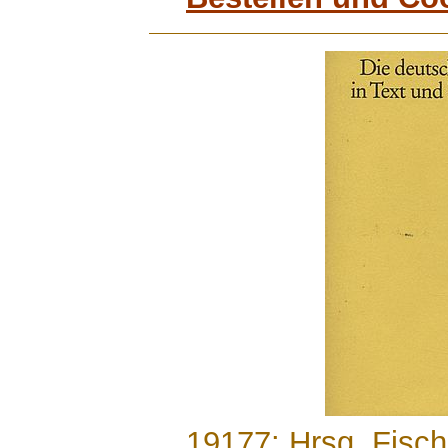
.......
19177: Hrsg. Fisch