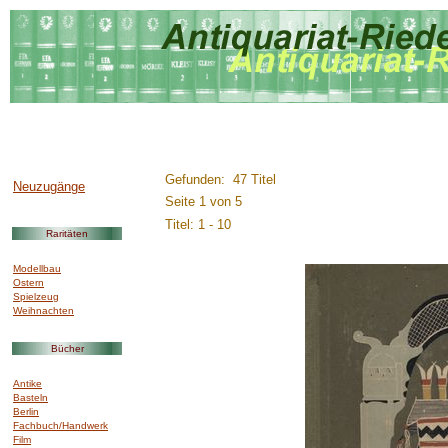
..............:::::::::.........
Gefunden: 47 Titel
Neuzugänge
Seite 1 von 5
Titel: 1 - 10
Raritäten
Modellbau
Ostern
Spielzeug
Weihnachten
Bücher
Antike
Basteln
Berlin
Fachbuch/Handwerk
Film