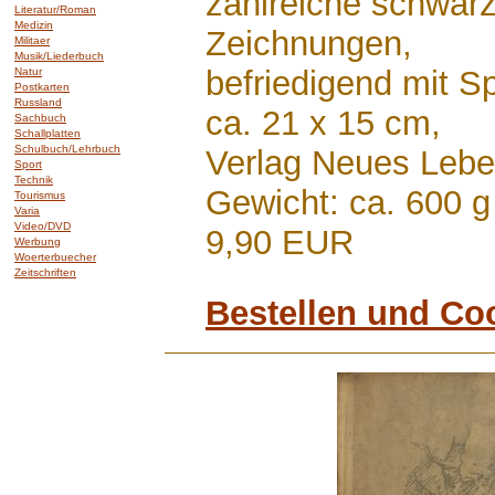
zahlreiche schwar
Literatur/Roman
Medizin
Zeichnungen,
Militaer
Musik/Liederbuch
befriedigend mit 
Natur
Postkarten
Russland
ca. 21 x 15 cm,
Sachbuch
Schallplatten
Schulbuch/Lehrbuch
Verlag Neues Lebe
Sport
Technik
Gewicht: ca. 600 g
Tourismus
Varia
Video/DVD
9,90 EUR
Werbung
Woerterbuecher
Zeitschriften
Bestellen und Co