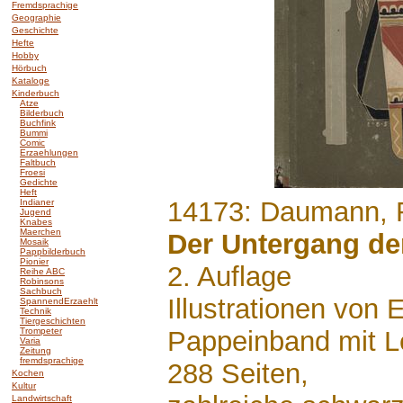
Fremdsprachige
Geographie
Geschichte
Hefte
Hobby
Hörbuch
Kataloge
Kinderbuch
Atze
Bilderbuch
Buchfink
Bummi
Comic
Erzaehlungen
Faltbuch
Froesi
Gedichte
Heft
.......
14173: Daumann, 
Indianer
Jugend
Knabes
Maerchen
Der Untergang de
Mosaik
Pappbilderbuch
Pionier
2. Auflage
Reihe ABC
Robinsons
Sachbuch
Illustrationen von 
SpannendErzaehlt
Technik
Tiergeschichten
Trompeter
Pappeinband mit L
Varia
Zeitung
fremdsprachige
288 Seiten,
Kochen
Kultur
Landwirtschaft